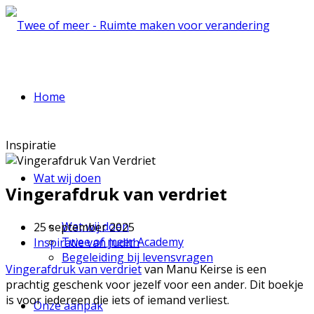
Home
Inspiratie
Wat wij doen
Vingerafdruk van verdriet
Wat wij doen
25 september 2025
Twee of meer Academy
Inspiratie van Judith
Begeleiding bij levensvragen
Vingerafdruk van verdriet
van Manu Keirse is een
prachtig geschenk voor jezelf voor een ander. Dit boekje
is voor iedereen die iets of iemand verliest.
Onze aanpak