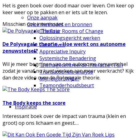
Het is geen boek over dood maar over leven. Om keer op
keer weer op te pakken en er iets uit te lezen.
Onze aanpak
Misschien ook interessant
Onze methodes en bronnen
The Four Rooms of Change
Oplossingsgericht werken
De Polyvagale theorie – Hoe werkt ons autonome
CareDrives
zenuwstelsel?
Appreciative Inquiry
Systemische Benadering
Wil je meer begrijpen van ons autonome zenuwstelsel
Themagecentreerde Interactie (TGI)
zodat je vanaf nu kunt werken aan meer veerkracht? Kijk
Transactionele analyse
dan deze video over de Polyvagale theorie.
Mijn eigen Wijzer
Teamonderhoudsbeurt
The Body keeps the score
Inspiratie
Interessant boek over de impact van trauma (klein en
groot) op ons lichaam en geest.…