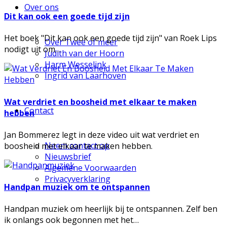
Over ons
Dit kan ook een goede tijd zijn
Het boek "Dit kan ook een goede tijd zijn" van Roek Lips
Over Twee of meer
nodigt uit om…
Judith van der Hoorn
Harm Wesselink
Ingrid van Laarhoven
Wat verdriet en boosheid met elkaar te maken
Contact
hebben
Jan Bommerez legt in deze video uit wat verdriet en
Neem contact op
boosheid met elkaar te maken hebben.
Nieuwsbrief
Algemene Voorwaarden
Privacyverklaring
Handpan muziek om te ontspannen
Handpan muziek om heerlijk bij te ontspannen. Zelf ben
ik onlangs ook begonnen met het…