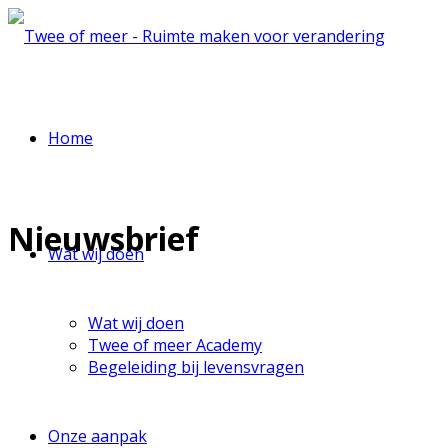
Home
Nieuwsbrief
Wat wij doen
Wat wij doen
Twee of meer Academy
Begeleiding bij levensvragen
Onze aanpak