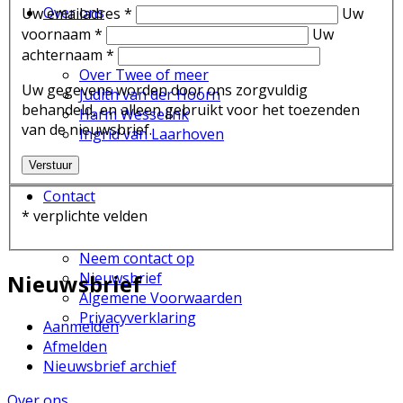
Over ons
Uw emailadres *
Uw
voornaam *
Uw
achternaam *
Over Twee of meer
Uw gegevens worden door ons zorgvuldig
Judith van der Hoorn
behandeld, en alleen gebruikt voor het toezenden
Harm Wesselink
van de nieuwsbrief.
Ingrid van Laarhoven
Verstuur
Contact
* verplichte velden
Neem contact op
Nieuwsbrief
Nieuwsbrief
Algemene Voorwaarden
Privacyverklaring
Aanmelden
Afmelden
Nieuwsbrief archief
Over ons