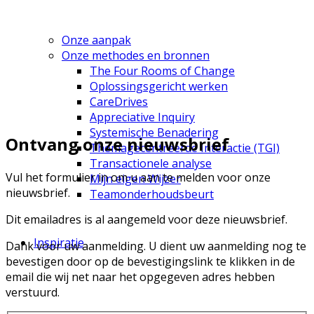
Onze aanpak
Onze methodes en bronnen
The Four Rooms of Change
Oplossingsgericht werken
CareDrives
Appreciative Inquiry
Systemische Benadering
Ontvang onze nieuwsbrief
Themagecentreerde Interactie (TGI)
Transactionele analyse
Vul het formulier in om u aan te melden voor onze
Mijn eigen Wijzer
nieuwsbrief.
Teamonderhoudsbeurt
Dit emailadres is al aangemeld voor deze nieuwsbrief.
Inspiratie
Dank voor uw aanmelding. U dient uw aanmelding nog te
bevestigen door op de bevestigingslink te klikken in de
email die wij net naar het opgegeven adres hebben
verstuurd.